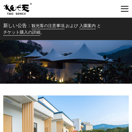
新しい公告：
観光客の注意事項
,および
入園案内
と
チケット購入の詳細
。