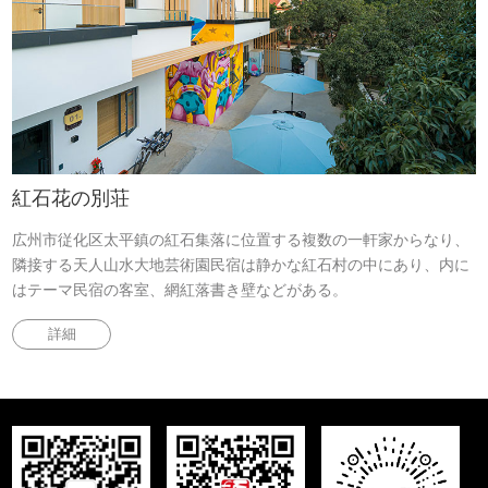
紅石花の別荘
広州市従化区太平鎮の紅石集落に位置する複数の一軒家からなり、
隣接する天人山水大地芸術園民宿は静かな紅石村の中にあり、内に
はテーマ民宿の客室、網紅落書き壁などがある。