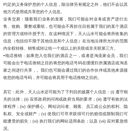
约定的义务保护您的个人信息，除法律另有规定之外，他们不会以其
他方式使用或共享您的个人信息。
业务交易：随着我们业务的发展，我们可能会对业务或资产进行出
售、收购、重整或重组，也可能会不再担任目前属于我们的某个酒店
的管理方或特许授予方。在这种情况下，天人山水可能会将所收集的
信息（包括但不限于其他信息和个人信息）在当地法律所允许的范围
内全权转移、销售或转让给一个或以上的关联或非关联第三方。
•
电话推销：如果您入住我们的酒店之一，或者是淘圣家会员，我们
可能会出于电话推销之目的将您的电话号码在缓缓归所属酒店或淘圣
家之间进行共享，。我们也可能会通过我们的合作伙伴或其他来源接
收您的电话号码，并可能会将其用于电话推销之目的。
其它：此外，天人山水还可能为了下列目的披露个人信息：(i) 遵守相
关的法律；(ii) 应答政府的问询或政府当局的要求；(iii) 遵守有效的法
律程序；(iv) 保护裸心、网站访问者、顾客、员工或公众的权利、隐
私权、安全或财产；(v) 使我们可寻求获得可行的赔偿或限制我们可
能遭受的损失；(vi) 执行我们的网站适用条款；以及 (vii) 应对紧急情
况。