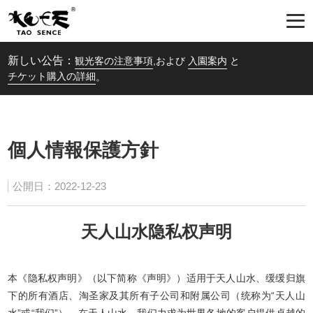
新しい公告：
観光客の注意事項
,および
入園案内
と
チケット購入の詳細
。
個人情報保護方針
公開日：2022-12-23
天人山水隐私权声明
本《隐私权声明》（以下简称《声明》）适用于天人山水、缓缓归旗
下的所有酒店、淘圣家及其所有子公司和附属公司（统称为“天人山